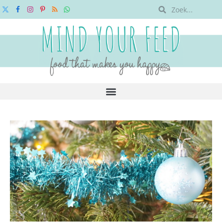
X
Facebook
Instagram
Pinterest
RSS
WhatsApp
(Twitter)