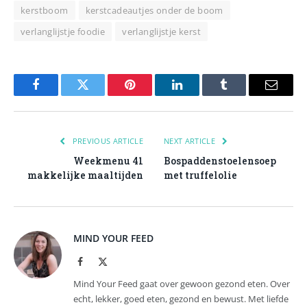
kerstboom
kerstcadeautjes onder de boom
verlanglijstje foodie
verlanglijstje kerst
Facebook
Twitter
Pinterest
LinkedIn
Tumblr
Email
PREVIOUS ARTICLE
NEXT ARTICLE
Weekmenu 41
Bospaddenstoelensoep
makkelijke maaltijden
met truffelolie
MIND YOUR FEED
Facebook
X
(Twitter)
Mind Your Feed gaat over gewoon gezond eten. Over
echt, lekker, goed eten, gezond en bewust. Met liefde