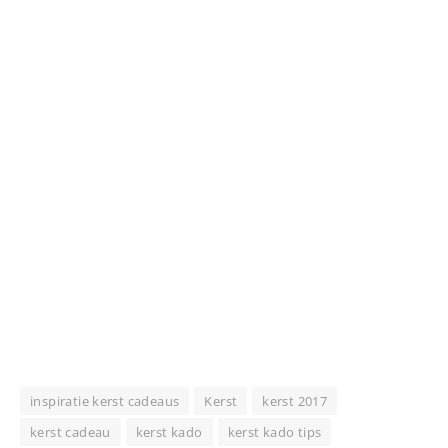
inspiratie kerst cadeaus
Kerst
kerst 2017
kerst cadeau
kerst kado
kerst kado tips