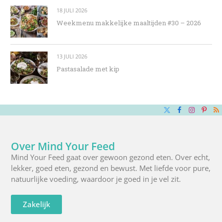
18 JULI 2026
Weekmenu makkelijke maaltijden #30 – 2026
13 JULI 2026
Pastasalade met kip
X
Facebook
Instagra
Pinte
R
(Twitter)
Over Mind Your Feed
Mind Your Feed gaat over gewoon gezond eten. Over echt,
lekker, goed eten, gezond en bewust. Met liefde voor pure,
natuurlijke voeding, waardoor je goed in je vel zit.
Zakelijk