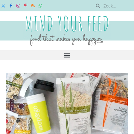
X
Facebook
Instagram
Pinterest
RSS
WhatsApp
(Twitter)