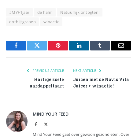
#MYF1jaar
de halm
Natuurlijk ontbijten!
ontbijtgranen
winactie
Facebook
Twitter
Pinterest
LinkedIn
Tumblr
Email
PREVIOUS ARTICLE
NEXT ARTICLE
Hartige zoete
Juicen met de Novis Vita
aardappeltaart
Juicer + winactie!
MIND YOUR FEED
Facebook
X
(Twitter)
Mind Your Feed gaat over gewoon gezond eten. Over