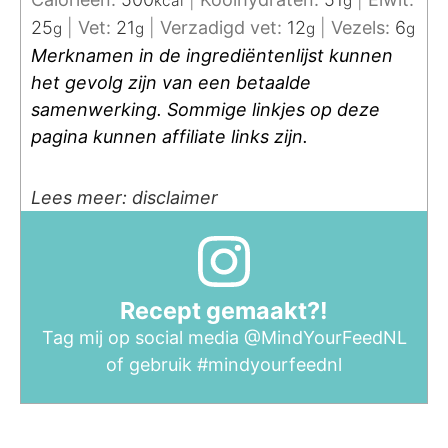
kcal
g
25
|
Vet:
21
|
Verzadigd vet:
12
|
Vezels:
6
g
g
g
g
Merknamen in de ingrediëntenlijst kunnen
het gevolg zijn van een betaalde
samenwerking. Sommige linkjes op deze
pagina kunnen affiliate links zijn.
Lees meer: disclaimer
Recept gemaakt?!
Tag mij op social media
@MindYourFeedNL
of gebruik
#mindyourfeednl