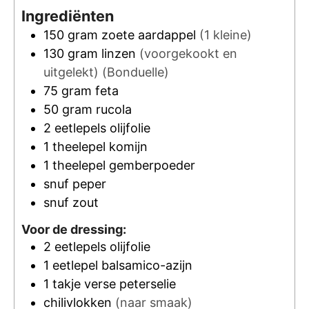
Ingrediënten
150
gram
zoete aardappel
(1 kleine)
130
gram
linzen
(voorgekookt en
uitgelekt)
(Bonduelle)
75
gram
feta
50
gram
rucola
2
eetlepels
olijfolie
1
theelepel
komijn
1
theelepel
gemberpoeder
snuf
peper
snuf
zout
Voor de dressing:
2
eetlepels
olijfolie
1
eetlepel
balsamico-azijn
1
takje
verse peterselie
chilivlokken
(naar smaak)