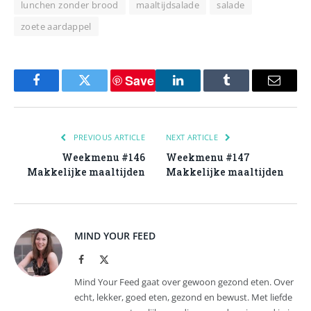
lunchen zonder brood
maaltijdsalade
salade
zoete aardappel
Save
Facebook
Twitter
LinkedIn
Tumblr
Email
PREVIOUS ARTICLE
NEXT ARTICLE
Weekmenu #146
Weekmenu #147
Makkelijke maaltijden
Makkelijke maaltijden
MIND YOUR FEED
Facebook
X
(Twitter)
Mind Your Feed gaat over gewoon gezond eten. Over
echt, lekker, goed eten, gezond en bewust. Met liefde