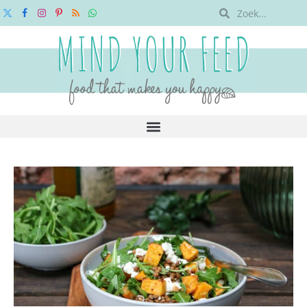
X
Facebook
Instagram
Pinterest
RSS
WhatsApp
(Twitter)