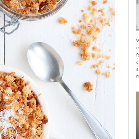
W
m
R
a
a
m