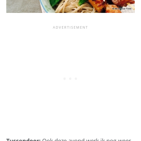
Tussendoor:
Ook deze avond werk ik nog weer