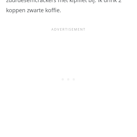
zuurdesemcrackers met kipfilet bij. Ik drink 2
koppen zwarte koffie.