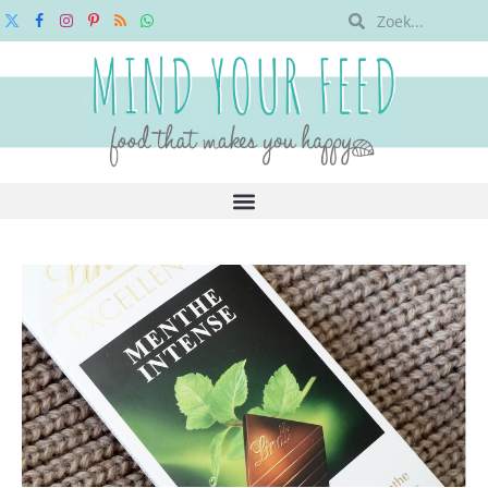
X
Facebook
Instagram
Pinterest
RSS
WhatsApp
(Twitter)