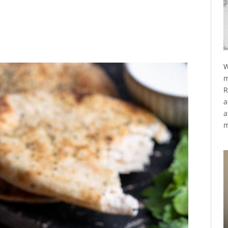
W
m
R
a
a
m