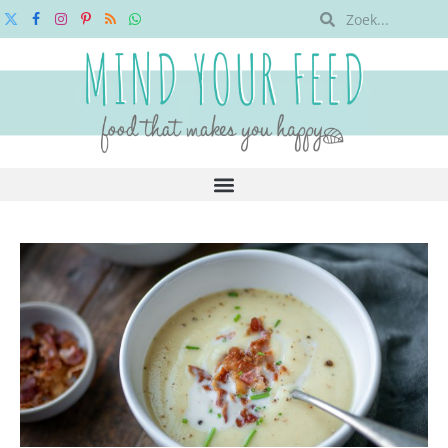
X
Facebook
Instagram
Pinterest
RSS
WhatsApp
(Twitter)