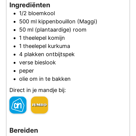
Ingrediënten
1/2
bloemkool
500
ml
kippenbouillon
(Maggi)
50
ml
(plantaardige) room
1
theelepel
komijn
1
theelepel
kurkuma
4
plakken
ontbijtspek
verse bieslook
peper
olie om in te bakken
Direct in je mandje bij:
Bereiden