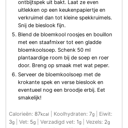
ontbijtspek uit bakt. Laat ze even
uitlekken op een keukenpapiertje en
verkruimel dan tot kleine spekkruimels.
Snij de bieslook fijn.
Blend de bloemkool roosjes en bouillon
met een staafmixer tot een gladde
bloemkoolsoep. Schenk 50 ml
plantaardige room bij de soep en roer
door. Breng op smaak met wat peper.
Serveer de bloemkoolsoep met de
krokante spek en verse bieslook en
eventueel nog een broodje erbij. Eet
smakelijk!
Calorieën:
87
|
Koolhydraten:
7
|
Eiwit:
kcal
g
3
|
Vet:
5
|
Verzadigd vet:
1
|
Vezels:
2
g
g
g
g