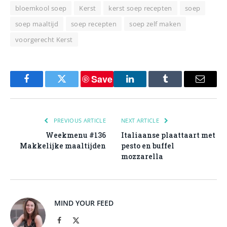
bloemkool soep
Kerst
kerst soep recepten
soep
soep maaltijd
soep recepten
soep zelf maken
voorgerecht Kerst
Save
Facebook
Twitter
LinkedIn
Tumblr
Email
PREVIOUS ARTICLE
NEXT ARTICLE
Weekmenu #136
Italiaanse plaattaart met
Makkelijke maaltijden
pesto en buffel
mozzarella
MIND YOUR FEED
Facebook
X