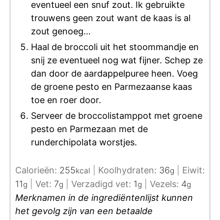
eventueel een snuf zout. Ik gebruikte
trouwens geen zout want de kaas is al
zout genoeg…
Haal de broccoli uit het stoommandje en
snij ze eventueel nog wat fijner. Schep ze
dan door de aardappelpuree heen. Voeg
de groene pesto en Parmezaanse kaas
toe en roer door.
Serveer de broccolistamppot met groene
pesto en Parmezaan met de
runderchipolata worstjes.
Calorieën:
255
|
Koolhydraten:
36
|
Eiwit:
kcal
g
11
|
Vet:
7
|
Verzadigd vet:
1
|
Vezels:
4
g
g
g
g
Merknamen in de ingrediëntenlijst kunnen
het gevolg zijn van een betaalde