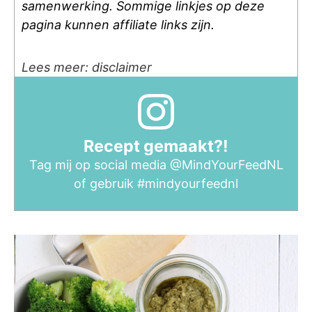
samenwerking. Sommige linkjes op deze
pagina kunnen affiliate links zijn.
Lees meer: disclaimer
Recept gemaakt?!
Tag mij op social media
@MindYourFeedNL
of gebruik
#mindyourfeednl