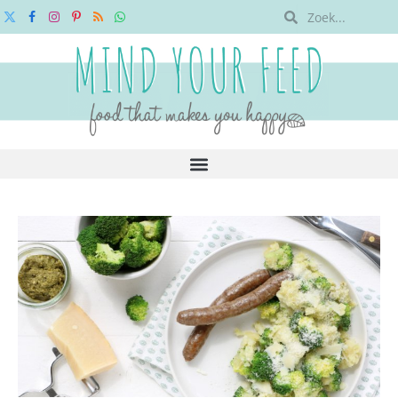
X
Facebook
Instagram
Pinterest
RSS
WhatsApp
(Twitter)