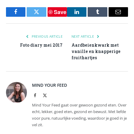
Save
Facebook
Twitter
LinkedIn
Tumblr
Email
PREVIOUS ARTICLE
NEXT ARTICLE
Foto diary mei 2017
Aardbeienkwark met
vanille en knapperige
fruithartjes
MIND YOUR FEED
Facebook
X
(Twitter)
Mind Your Feed gaat over gewoon gezond eten. Over
echt, lekker, goed eten, gezond en bewust. Met liefde
voor pure, natuurlijke voeding, waardoor je goed in je
vel zit.