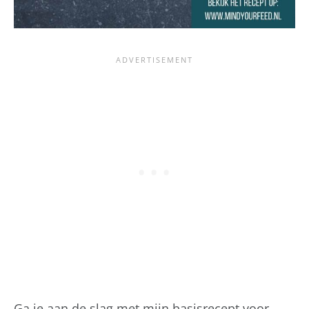
Ga je aan de slag met mijn basisrecept voor