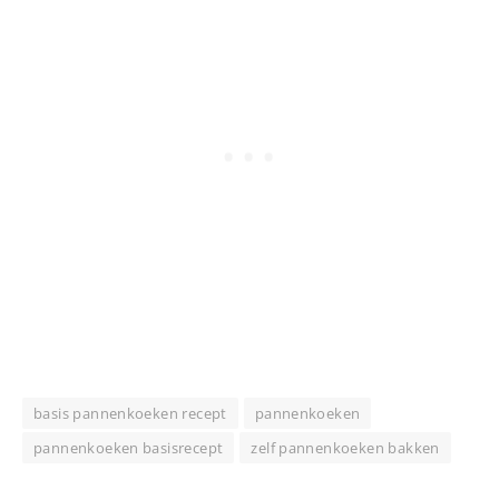
basis pannenkoeken recept
pannenkoeken
pannenkoeken basisrecept
zelf pannenkoeken bakken