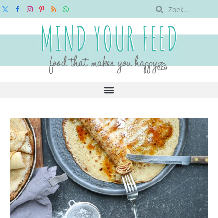
X
Facebook
Instagram
Pinterest
RSS
WhatsApp
(Twitter)