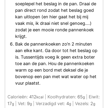
soeplepel het beslag in de pan. Draai de
pan direct rond zodat het beslag goed
kan uitlopen (en hier gaat het bij mij
vaak
mis
, ik draai niet snel genoeg….)
zodat je een mooie ronde pannenkoek
krijgt.
Bak de pannenkoeken zo’n 2 minuten
aan elke kant. Ga door tot het beslag op
is. Tussentijds voeg ik geen extra boter
toe aan de pan. Hou de pannenkoeken
warm op een bord met deksel die je
bovenop een pan met wat water op het
vuur plaatst.
Calorieën:
412
|
Koolhydraten:
65
|
Eiwit:
kcal
g
17
|
Vet:
9
|
Verzadigd vet:
4
|
Vezels:
2
g
g
g
g