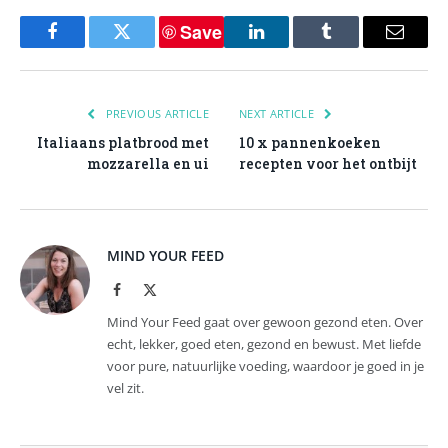
Save
Facebook
Twitter
LinkedIn
Tumblr
Email
PREVIOUS ARTICLE
NEXT ARTICLE
Italiaans platbrood met
10 x pannenkoeken
mozzarella en ui
recepten voor het ontbijt
MIND YOUR FEED
Facebook
X
(Twitter)
Mind Your Feed gaat over gewoon gezond eten. Over
echt, lekker, goed eten, gezond en bewust. Met liefde
voor pure, natuurlijke voeding, waardoor je goed in je
vel zit.