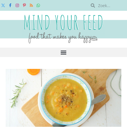
X
Facebook
Instagram
Pinterest
RSS
WhatsApp
(Twitter)