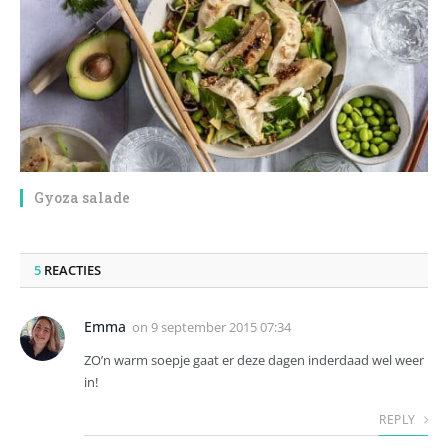
Gyoza salade
5
REACTIES
Emma
on
9 september 2015 07:34
ZO’n warm soepje gaat er deze dagen inderdaad wel weer
in!
REPLY