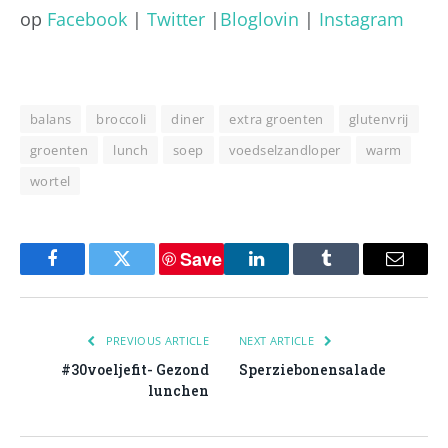
op
Facebook
|
Twitter
|
Bloglovin
|
Instagram
balans
broccoli
diner
extra groenten
glutenvrij
groenten
lunch
soep
voedselzandloper
warm
wortel
Save
Facebook
Twitter
LinkedIn
Tumblr
Email
PREVIOUS ARTICLE
NEXT ARTICLE
#30voeljefit- Gezond
Sperziebonensalade
lunchen