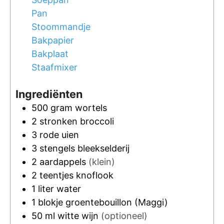
Pan
Stoommandje
Bakpapier
Bakplaat
Staafmixer
Ingrediënten
500
gram
wortels
2
stronken
broccoli
3
rode uien
3
stengels
bleekselderij
2
aardappels
(klein)
2
teentjes
knoflook
1
liter
water
1
blokje
groentebouillon
(Maggi)
50
ml
witte wijn
(optioneel)