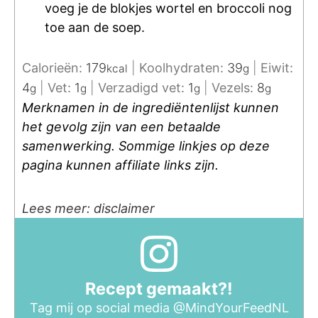
voeg je de blokjes wortel en broccoli nog
toe aan de soep.
Calorieën:
179
|
Koolhydraten:
39
|
Eiwit:
kcal
g
4
|
Vet:
1
|
Verzadigd vet:
1
|
Vezels:
8
g
g
g
g
Merknamen in de ingrediëntenlijst kunnen
het gevolg zijn van een betaalde
samenwerking. Sommige linkjes op deze
pagina kunnen affiliate links zijn.
Lees meer: disclaimer
Recept gemaakt?!
Tag mij op social media
@MindYourFeedNL