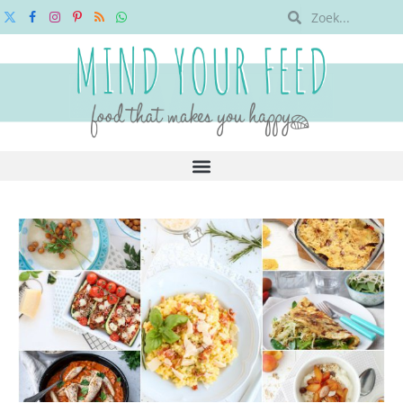
X
Facebook
Instagram
Pinterest
RSS
WhatsApp
(Twitter)