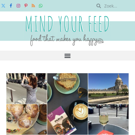
X
Facebook
Instagram
Pinterest
RSS
WhatsApp
(Twitter)