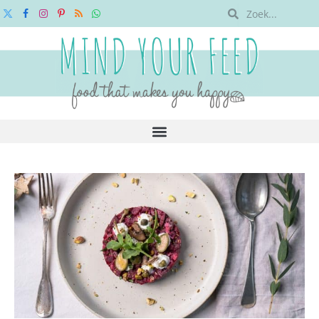
X
Facebook
Instagram
Pinterest
RSS
WhatsApp
(Twitter)