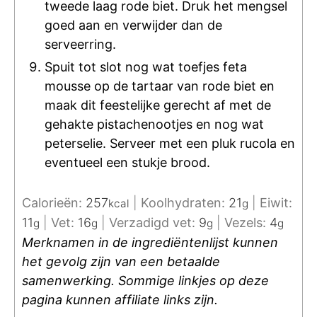
tweede laag rode biet. Druk het mengsel
goed aan en verwijder dan de
serveerring.
Spuit tot slot nog wat toefjes feta
mousse op de tartaar van rode biet en
maak dit feestelijke gerecht af met de
gehakte pistachenootjes en nog wat
peterselie. Serveer met een pluk rucola en
eventueel een stukje brood.
Calorieën:
257
|
Koolhydraten:
21
|
Eiwit:
kcal
g
11
|
Vet:
16
|
Verzadigd vet:
9
|
Vezels:
4
g
g
g
g
Merknamen in de ingrediëntenlijst kunnen
het gevolg zijn van een betaalde
samenwerking. Sommige linkjes op deze
pagina kunnen affiliate links zijn.