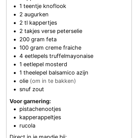
1
teentje
knoflook
2
augurken
2
tl
kappertjes
2
takjes
verse peterselie
200
gram
feta
100
gram
creme fraiche
4
eetlepels
truffelmayonaise
1
eetlepel
mosterd
1
theelepel
balsamico azijn
olie
(om in te bakken)
snuf
zout
Voor garnering:
pistachenootjes
kapperappeltjes
rucola
Direct in je mandje bij: