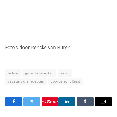
Foto’s door Renske van Buren.
balans
groente recepten
Kerst
vegetarische recepten
voorgerecht Kerst
Save
Facebook
Twitter
LinkedIn
Tumblr
Email