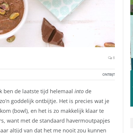
8
ONTBIJT
 Ik ben de laatste tijd helemaal
into
de
o’n goddelijk ontbijtje. Het is precies wat je
om (bowl), en het is zo makkelijk klaar te
ers, want met de standaard havermoutpapjes
 daar altijd van dat het me nooit zou kunnen