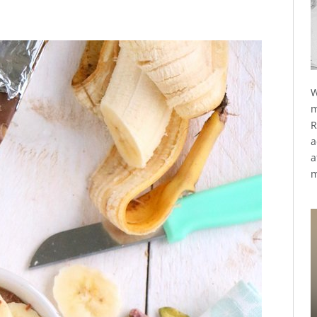
W
m
R
a
a
m