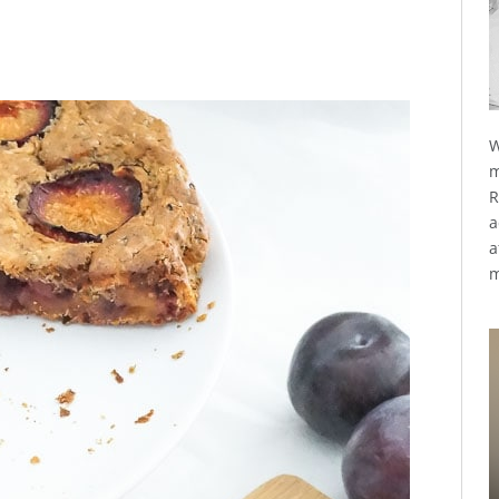
W
m
R
a
a
m