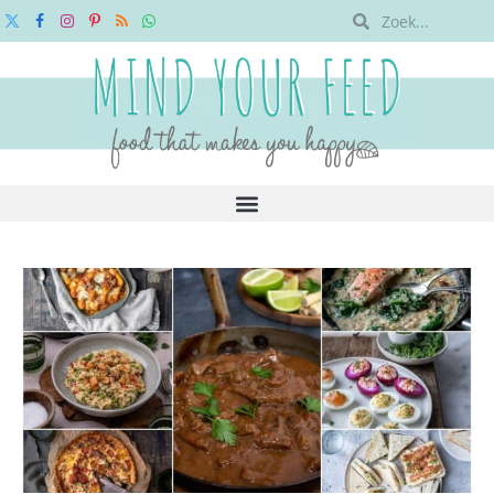
X
Facebook
Instagram
Pinterest
RSS
WhatsApp
(Twitter)