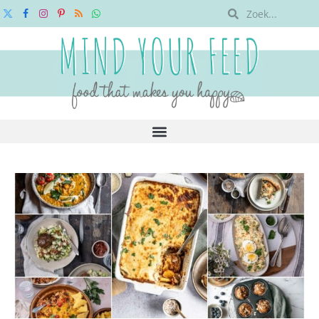
X
Facebook
Instagram
Pinterest
RSS
WhatsApp
(Twitter)