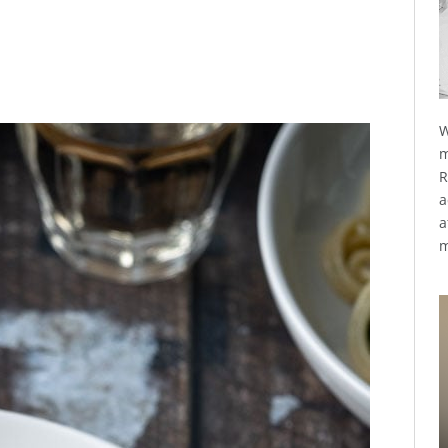
W
m
R
a
a
m