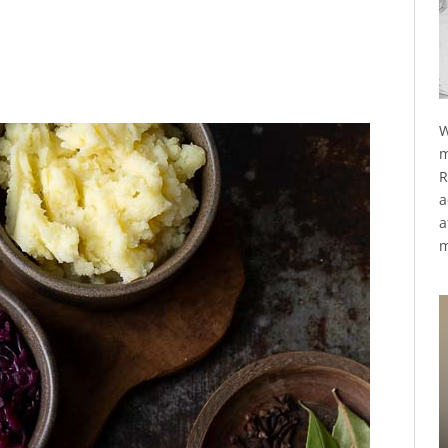
W
m
R
a
a
m