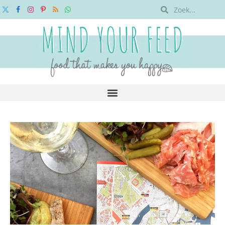
X
Facebook
Instagram
Pinterest
RSS
WhatsApp
(Twitter)