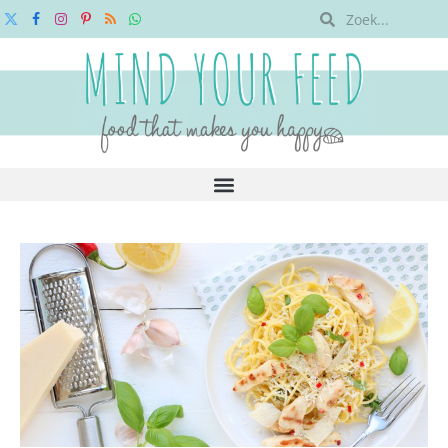
X
Facebook
Instagram
Pinterest
RSS
WhatsApp
(Twitter)