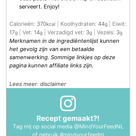
serveert. Enjoy!
Calorieën:
370
|
Koolhydraten:
44
|
Eiwit:
kcal
g
17
|
Vet:
14
|
Verzadigd vet:
3
|
Vezels:
3
g
g
g
g
Merknamen in de ingrediëntenlijst kunnen
het gevolg zijn van een betaalde
samenwerking. Sommige linkjes op deze
pagina kunnen affiliate links zijn.
Lees meer: disclaimer
Recept gemaakt?!
Tag mij op social media
@MindYourFeedNL
of gebruik
#mindyourfeednl