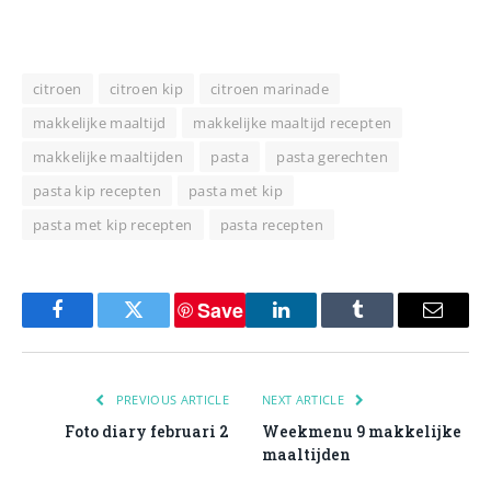
citroen
citroen kip
citroen marinade
makkelijke maaltijd
makkelijke maaltijd recepten
makkelijke maaltijden
pasta
pasta gerechten
pasta kip recepten
pasta met kip
pasta met kip recepten
pasta recepten
Save
Facebook
Twitter
LinkedIn
Tumblr
Email
PREVIOUS ARTICLE
NEXT ARTICLE
Foto diary februari 2
Weekmenu 9 makkelijke
maaltijden