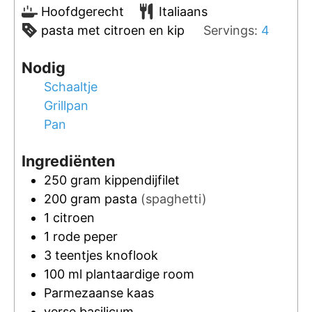
Hoofdgerecht
Italiaans
pasta met citroen en kip
Servings:
4
Nodig
Schaaltje
Grillpan
Pan
Ingrediënten
250
gram
kippendijfilet
200
gram
pasta
(spaghetti)
1
citroen
1
rode peper
3
teentjes
knoflook
100
ml
plantaardige room
Parmezaanse kaas
verse basilicum