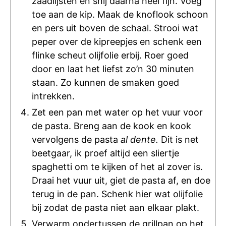
zaadlijsten en snij daarna heel fijn. Voeg
toe aan de kip. Maak de knoflook schoon
en pers uit boven de schaal. Strooi wat
peper over de kipreepjes en schenk een
flinke scheut olijfolie erbij. Roer goed
door en laat het liefst zo’n 30 minuten
staan. Zo kunnen de smaken goed
intrekken.
Zet een pan met water op het vuur voor
de pasta. Breng aan de kook en kook
vervolgens de pasta
al dente.
Dit is net
beetgaar, ik proef altijd een sliertje
spaghetti om te kijken of het al zover is.
Draai het vuur uit, giet de pasta af, en doe
terug in de pan. Schenk hier wat olijfolie
bij zodat de pasta niet aan elkaar plakt.
Verwarm ondertussen de grillpan op het