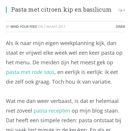
Pasta met citroen kip en basilicum
4
BY
MIND YOUR FEED
ON
2 MAART 2017
DINER
Als ik naar mijn eigen weekplanning kijk, dan
staat er vrijwel elke week wel een keer pasta op
het menu. De meiden zijn het meest gek op
pasta met
rode saus
, en eerlijk is eerlijk: ik eet
die zelf ook graag. Toch hou ik van variatie.
Wat me dan weer verbaast, is dat er helemaal
niet zoveel
pasta recepten
op mijn blog staan.
Dat heeft een simpele reden: pasta ontstaat bij
mij vaak
last minute
in de keuken. En als er