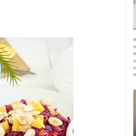
W
m
R
a
a
m