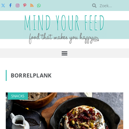
X
Facebook
Instagram
Pinterest
RSS
WhatsApp
(Twitter)
BORRELPLANK
SNACKS