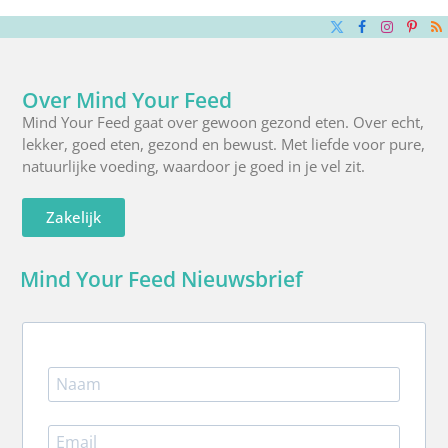
X
Facebook
Instagra
Pinte
R
(Twitter)
Over Mind Your Feed
Mind Your Feed gaat over gewoon gezond eten. Over echt,
lekker, goed eten, gezond en bewust. Met liefde voor pure,
natuurlijke voeding, waardoor je goed in je vel zit.
Zakelijk
Mind Your Feed Nieuwsbrief