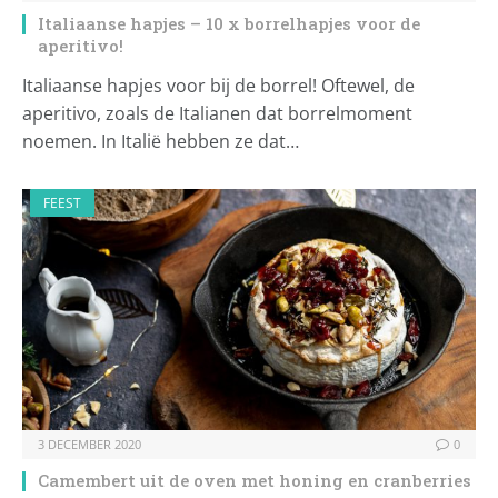
Italiaanse hapjes – 10 x borrelhapjes voor de
aperitivo!
Italiaanse hapjes voor bij de borrel! Oftewel, de
aperitivo, zoals de Italianen dat borrelmoment
noemen. In Italië hebben ze dat…
FEEST
3 DECEMBER 2020
0
Camembert uit de oven met honing en cranberries