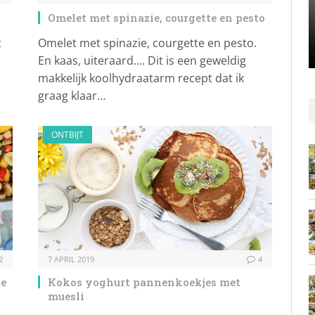
Omelet met spinazie, courgette en pesto
t
Omelet met spinazie, courgette en pesto.
En kaas, uiteraard…. Dit is een geweldig
makkelijk koolhydraatarm recept dat ik
graag klaar…
ONTBIJT
2
7 APRIL 2019
4
we
Kokos yoghurt pannenkoekjes met
muesli