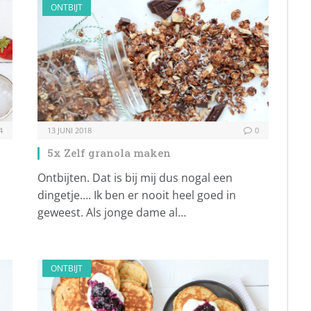
ONTBIJT
4
13 JUNI 2018
0
5x Zelf granola maken
Ontbijten. Dat is bij mij dus nogal een
dingetje…. Ik ben er nooit heel goed in
geweest. Als jonge dame al…
ONTBIJT