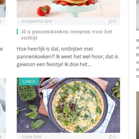
0
22 AUGUSTUS 2019
0
10 x pannenkoeken recepten voor het
ontbijt
W
m
de
Hoe heerlijk is dat, ontbijten met
R
pannenkoeken?! Ik weet het wel hoor, dat is
a
gewoon een feestje! Ik doe het…
a
m
LUNCH
4
13 JUNI 2019
2