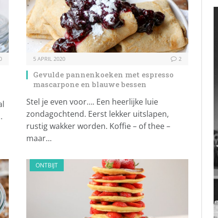
0
5 APRIL 2020
2
Gevulde pannenkoeken met espresso
mascarpone en blauwe bessen
Stel je even voor…. Een heerlijke luie
al
zondagochtend. Eerst lekker uitslapen,
…
rustig wakker worden. Koffie – of thee –
maar…
ONTBIJT