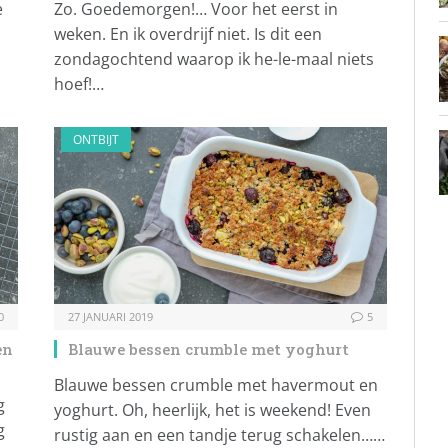
e
Zo. Goedemorgen!… Voor het eerst in
weken. En ik overdrijf niet. Is dit een
zondagochtend waarop ik he-le-maal niets
hoef!…
ONTBIJT
0
27 JANUARI 2019
5
en
Blauwe bessen crumble met yoghurt
Blauwe bessen crumble met havermout en
g
yoghurt. Oh, heerlijk, het is weekend! Even
g
rustig aan en een tandje terug schakelen……