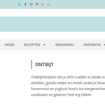
X
Facebook
Instagram
Pinterest
RSS
WhatsApp
(Twitter)
HOME
RECEPTEN
WEEKMENU
INSPIRATIE
ONTBIJT
Ontbijtrecepten die je écht voeden in plaats v
eiwitten, goede vetten en vezels zodat je bloed
havermout en yoghurt bowls tot eiergerechten
voedzaam en gewoon heel erg lekker.