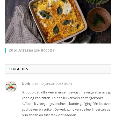
Zuid Afrikaanse Bobotie
11
REACTIES
izerina
on
12 januari 2015 08:33
Ik hoop,dat jullie veel mensen bewust maken,wat er in z.g.
voeding kan zitten. En hoe lekker vers en zelfgekookt
is.Toen ik vroeger gezondheidskunde gaf,ging één les over
additieven en suiker. De verbazing van de leerlingen,als ze
hun snoep en frisdrank ontleedden.