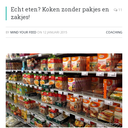
Echt eten? Koken zonder pakjes en
11
zakjes!
BY
MIND YOUR FEED
ON
12 JANUARI 2015
COACHING