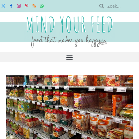
X
Facebook
Instagram
Pinterest
RSS
WhatsApp
(Twitter)