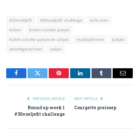
#30voeljefit
#30voeljefit challenge
echt eten
koken
koken zonder pakjes
koken zonder pakjes en zakjes
maaltijdmixen
pakjes
wereldgerechten
zakjes
Facebook
Twitter
Pinterest
LinkedIn
Tumblr
Email
PREVIOUS ARTICLE
NEXT ARTICLE
Round up week 1
Courgette preisoep
#30voeljefit challenge