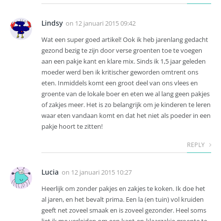
Lindsy
on
12 januari 2015 09:42
Wat een super goed artikel! Ook ik heb jarenlang gedacht
gezond bezig te zijn door verse groenten toe te voegen
aan een pakje kant en klare mix. Sinds ik 1,5 jaar geleden
moeder werd ben ik kritischer geworden omtrent ons
eten. Inmiddels komt een groot deel van ons vlees en
groente van de lokale boer en eten we al lang geen pakjes
of zakjes meer. Het is zo belangrijk om je kinderen te leren
waar eten vandaan komt en dat het niet als poeder in een
pakje hoort te zitten!
REPLY
Lucia
on
12 januari 2015 10:27
Heerlijk om zonder pakjes en zakjes te koken. Ik doe het
al jaren, en het bevalt prima. Een la (en tuin) vol kruiden
geeft net zoveel smaak en is zoveel gezonder. Heel soms
liet ik me verleiden om een kant-en-klaarzakje groente te