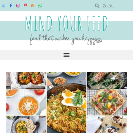
X
Facebook
Instagram
Pinterest
RSS
WhatsApp
(Twitter)