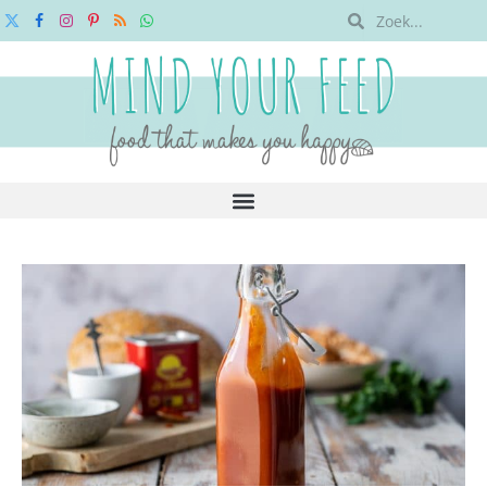
X
Facebook
Instagram
Pinterest
RSS
WhatsApp
(Twitter)