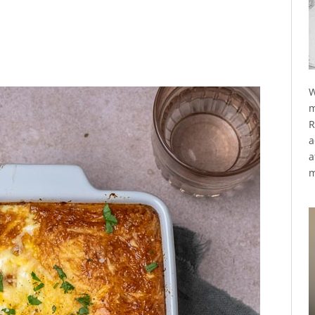
W
m
R
a
a
m