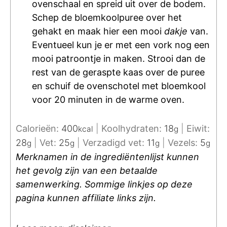
ovenschaal en spreid uit over de bodem.
Schep de bloemkoolpuree over het
gehakt en maak hier een mooi
dakje
van.
Eventueel kun je er met een vork nog een
mooi patroontje in maken. Strooi dan de
rest van de geraspte kaas over de puree
en schuif de ovenschotel met bloemkool
voor 20 minuten in de warme oven.
Calorieën:
400
|
Koolhydraten:
18
|
Eiwit:
kcal
g
28
|
Vet:
25
|
Verzadigd vet:
11
|
Vezels:
5
g
g
g
g
Merknamen in de ingrediëntenlijst kunnen
het gevolg zijn van een betaalde
samenwerking. Sommige linkjes op deze
pagina kunnen affiliate links zijn.