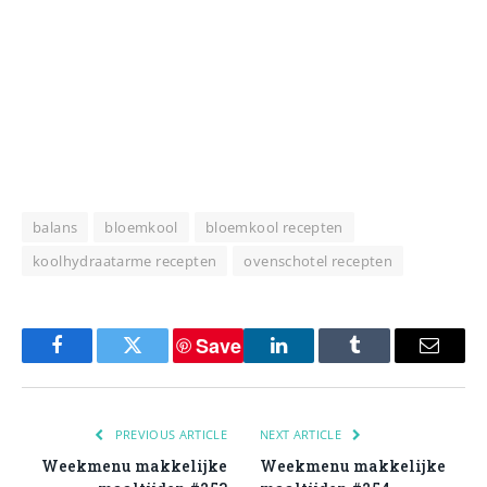
balans
bloemkool
bloemkool recepten
koolhydraatarme recepten
ovenschotel recepten
Save
Facebook
Twitter
LinkedIn
Tumblr
Email
PREVIOUS ARTICLE
NEXT ARTICLE
Weekmenu makkelijke
Weekmenu makkelijke