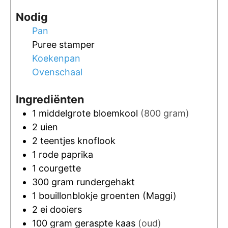
Nodig
Pan
Puree stamper
Koekenpan
Ovenschaal
Ingrediënten
1
middelgrote
bloemkool
(800 gram)
2
uien
2
teentjes
knoflook
1
rode paprika
1
courgette
300
gram
rundergehakt
1
bouillonblokje groenten
(Maggi)
2
ei dooiers
100
gram
geraspte kaas
(oud)