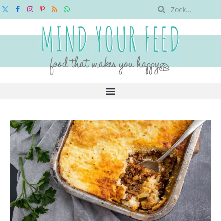
X
Facebook
Instagram
Pinterest
RSS
WhatsApp
(Twitter)