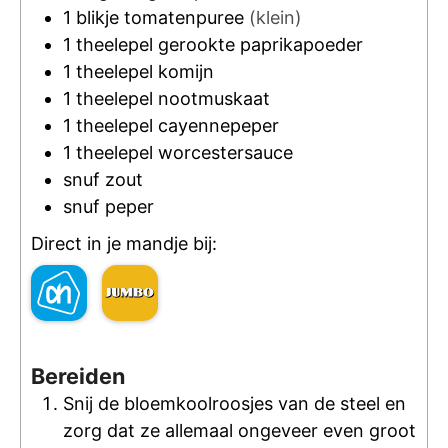
1
blikje
tomatenpuree
(klein)
1
theelepel
gerookte paprikapoeder
1
theelepel
komijn
1
theelepel
nootmuskaat
1
theelepel
cayennepeper
1
theelepel
worcestersauce
snuf
zout
snuf
peper
Direct in je mandje bij:
Bereiden
Snij de bloemkoolroosjes van de steel en
zorg dat ze allemaal ongeveer even groot