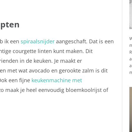
epten
W
eb ik een
spiraalsnijder
aangeschaft. Dat is een
m
tige courgette linten kunt maken. Dit
R
a
rienden in de keuken. Je maakt er
a
 en met wat avocado en gerookte zalm is dit
m
Ook een fijne
keukenmachine met
zo maak je heel eenvoudig bloemkoolrijst of