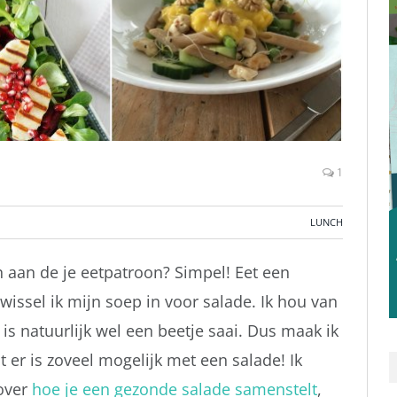
1
LUNCH
 aan de je eetpatroon? Simpel! Eet een
n wissel ik mijn soep in voor salade. Ik hou van
s natuurlijk wel een beetje saai. Dus maak ik
t er is zoveel mogelijk met een salade! Ik
 over
hoe je een gezonde salade samenstelt
,