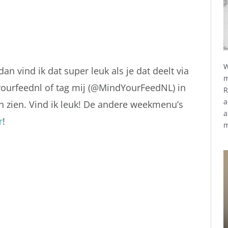
W
n vind ik dat super leuk als je dat deelt via
m
ourfeednl of tag mij (@MindYourFeedNL) in
R
a
an zien. Vind ik leuk! De andere weekmenu’s
a
r
!
m