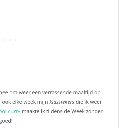
jd mee om weer een verrassende maaltijd op
och ook elke week mijn
klassieker
s
die ik weer
ol curry
maakte ik tijdens de Week zonder
 goed!