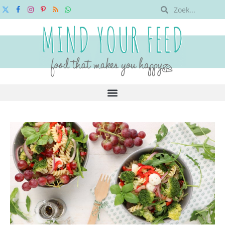
X
Facebook
Instagram
Pinterest
RSS
WhatsApp
(Twitter)