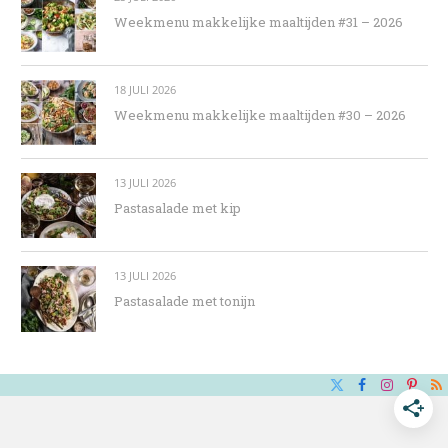
Weekmenu makkelijke maaltijden #31 – 2026
18 JULI 2026
Weekmenu makkelijke maaltijden #30 – 2026
13 JULI 2026
Pastasalade met kip
13 JULI 2026
Pastasalade met tonijn
X
Facebook
Instagra
Pinte
R
(Twitter)