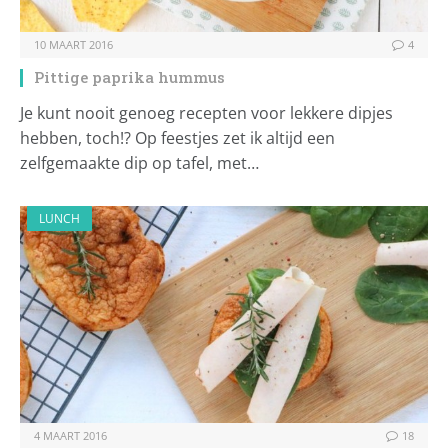
10 MAART 2016
4
Pittige paprika hummus
Je kunt nooit genoeg recepten voor lekkere dipjes
hebben, toch!? Op feestjes zet ik altijd een
zelfgemaakte dip op tafel, met…
LUNCH
4 MAART 2016
18