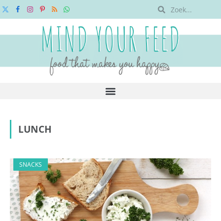
X
Facebook
Instagram
Pinterest
RSS
WhatsApp
(Twitter)
LUNCH
SNACKS