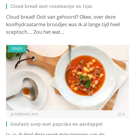
Cloud bread met rozemarijn en tijm
Cloud bread! Ooit van gehoord? Okee, over deze
koolhydraatarme broodjes was ik al lange tijd heel
sceptisch…. Zou het wat…
DINER
26 FEBRUARI 2016
6
Goulash soep met paprika en aardappel
Ja, ja, ik deel deze week mijn toppers van de