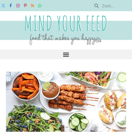
X
Facebook
Instagram
Pinterest
RSS
WhatsApp
(Twitter)